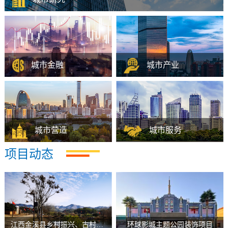
依托规划设计研究院、中国民族建筑研究会、厚德城市运营联盟
等，为城市、乡村运营项目进行策划，梳理发展脉络、把握运营
方向，助力提升城市新高度、描绘发展新蓝图。运用顶层设计，
构建城市产业运营平台以及产业IP集群。
城市金融
城市产业
作为集团各分公司子公司业
依托城市战略和功能布局，
务板块的桥梁，以城市运营
以推进城市产业发展为目
战略布局为引领，做好相关
标，通过招商引资和直接投
项目投资落地以及配套资本
资的方式服务于城市运营项
城市营造
城市服务
运作、融资孵化工作，使中
目，有效解决城市建设后的
景恒基集团在投资项目资金
产业落地问题。同时，大力
项目动态
城市营造秉持城市建设的全
为传统基础设施数字化、市
上闭合，股权价值提升，期
发展文化旅游、产业园区、
产业链，以过硬的运营实力
场化赋能改造，全面践行新
间辅以咨询业务获利。
新兴技术产业、军民融合产
赢得市场信任，并在新业
型城镇化、美丽乡村等国家
业等实体经济新增长点。
务、新工法、海外市场等方
倡导方向。促进平台经济、
面进行了积极探索，不断铸
共享经济健康发展。 为智慧
就集团的荣誉勋章。获得“鲁
交通、地下综合管廊、电梯
江西金溪县乡村振兴、古村活化示范项目
环球影城主题公园装饰项目
班奖”、“国家优质工程奖”、
物联网、人居环境整治等提