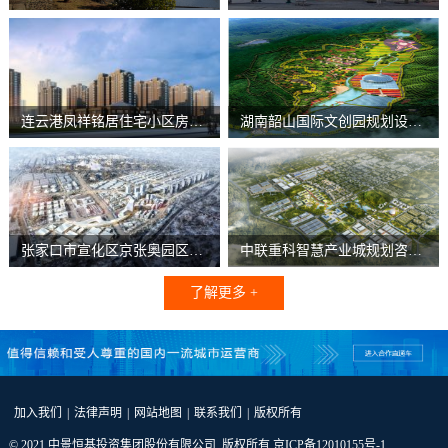
“结构长城杯”等196多个奖
供综合解决方案，负责落地
项。
运营。
连云港凤祥铭居住宅小区房地产开发项目
湖南韶山国际文创园规划设计项目
张家口市宣化区京张奥园区建设运营项目
中联重科智慧产业城规划咨询项目
了解更多 +
加入我们
|
法律声明
|
网站地图
|
联系我们
|
版权所有
© 2021 中景恒基投资集团股份有限公司 版权所有
京ICP备12010155号-1